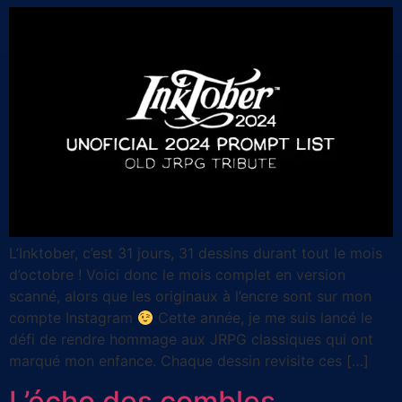
L’Inktober, c’est 31 jours, 31 dessins durant tout le mois
d’octobre ! Voici donc le mois complet en version
scanné, alors que les originaux à l’encre sont sur mon
compte Instagram
Cette année, je me suis lancé le
défi de rendre hommage aux JRPG classiques qui ont
marqué mon enfance. Chaque dessin revisite ces […]
L’écho des combles