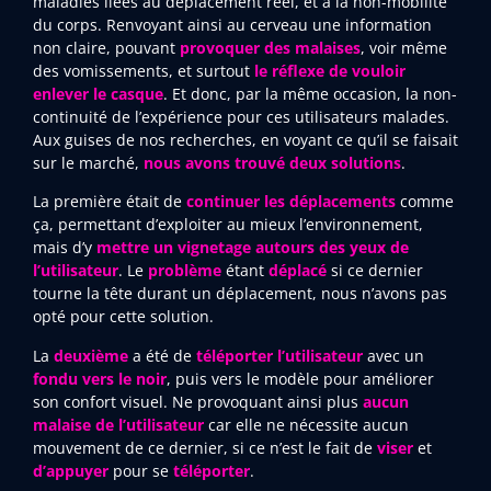
maladies liées au déplacement réel, et à la non-mobilité
du corps. Renvoyant ainsi au cerveau une information
non claire, pouvant
provoquer
des malaises
, voir même
des vomissements, et surtout
le réflexe de vouloir
enlever le casque
. Et donc, par la même occasion, la non-
continuité de l’expérience pour ces utilisateurs malades.
Aux guises de nos recherches, en voyant ce qu’il se faisait
sur le marché,
nous avons trouvé deux solutions
.
La première était de
continuer les déplacements
comme
ça, permettant d’exploiter au mieux l’environnement,
mais d’y
mettre un vignetage autours des yeux de
l’utilisateur
. Le
problème
étant
déplacé
si ce dernier
tourne la tête durant un déplacement, nous n’avons pas
opté pour cette solution.
La
deuxième
a été de
téléporter l’utilisateur
avec un
fondu vers le noir
, puis vers le modèle pour améliorer
son confort visuel. Ne provoquant ainsi plus
aucun
malaise de l’utilisateur
car elle ne nécessite aucun
mouvement de ce dernier, si ce n’est le fait de
viser
et
d’appuyer
pour se
téléporter
.