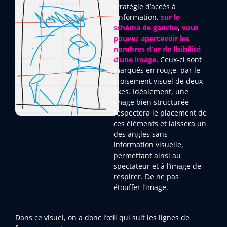
stratégie d’accès à
l’information,
sur le
schéma de gauche
,
vous
pouvez apercevoir les
nombres d’or de lisibilité
d’une image
. Ceux-ci sont
marqués en rouge, par le
croisement visuel de deux
axes. Idéalement, une
image bien structurée
respectera le placement de
ces éléments et laissera un
des angles sans
information visuelle,
permettant ainsi au
spectateur et à l’image de
respirer. De ne pas
étouffer l’image.
Dans ce visuel, on a donc l’œil qui suit les lignes de