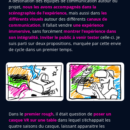
A destination des équipes de communication autour du
projet,
nous les avons accompagnés dans la
scénographie de l’expérience
, mais aussi dans
les
différents visuels
autour des différents
canaux de
communication
. Il fallait vendre
une expérience
immersive
, sans forcément
montrer l’expérience dans
son intégralité
.
Inviter le public à venir tester
celle-ci. Je
suis parti sur deux propositions, marquée par cette envie
de cycle dans un premier temps.
Dans le
premier rough
, il était question de
poser un
casque VR sur une table
dans lequel s’échappait les
quatre saisons du casque, laissant apparaitre les