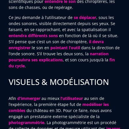
scientifiques pour
entendre le son
des chiroptères, les
sons de chasses, ou de repérage.
Ce jeu demande à l’utilisateur de
se déplacer
, sous les
ondes sonores, visible directement depuis ses yeux. Se
faisant, en se rapprochant, et avec la spatialisation il
entendra différents sons
en fonction de là où il se situe.
S’il pense que c’est un son de chiroptère,
il devra
enregistrer
le son en
pointant l’outil
dans la direction de
l’onde sonore. S’il trouve les deux sons, la
narration
poursuivra ses explications
, et son cours jusqu’à la
fin
du cycle
.
VISUELS & MODÉLISATION
Afin
d’immerger
au mieux
l’utilisateur
au sein de
l’expérience, la première étape fut de
modéliser les
combles
du château en 3D. Pour ce faire, nous avons
engagé un prestataire externe spécialiste de la
photogrammétrie
. La photogrammétrie est un procédé
de collecte de données et de mesure utilisant des
images