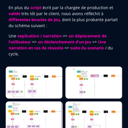
En plus du
script
écrit par la chargée de production et
validé
très tôt par le client, nous avons réfléchit à
différentes boucles de jeu
, dont la plus probante partait
du schéma suivant :
Une
explication / narration
=>
un déplacement de
l’utilisateur
=>
un déclenchement d’un jeu
=>
Une
narration en cas de réussite
=>
suite du scenario
/ du
cycle.