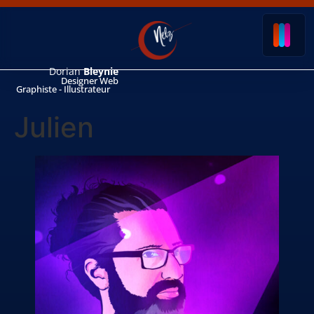
Dorian
Bleynie
Designer Web
Graphiste - Illustrateur
Julien